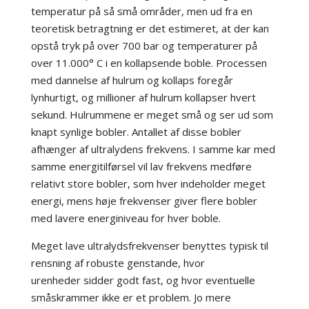
temperatur på så små områder, men ud fra en
teoretisk betragtning er det estimeret, at der kan
opstå tryk på over 700 bar og temperaturer på
over 11.000° C i en kollapsende boble. Processen
med dannelse af hulrum og kollaps foregår
lynhurtigt, og millioner af hulrum kollapser hvert
sekund. Hulrummene er meget små og ser ud som
knapt synlige bobler. Antallet af disse bobler
afhænger af ultralydens frekvens. I samme kar med
samme energitilførsel vil lav frekvens medføre
relativt store bobler, som hver indeholder meget
energi, mens høje frekvenser giver flere bobler
med lavere energiniveau for hver boble.
Meget lave ultralydsfrekvenser benyttes typisk til
rensning af robuste genstande, hvor
urenheder sidder godt fast, og hvor eventuelle
småskrammer ikke er et problem. Jo mere